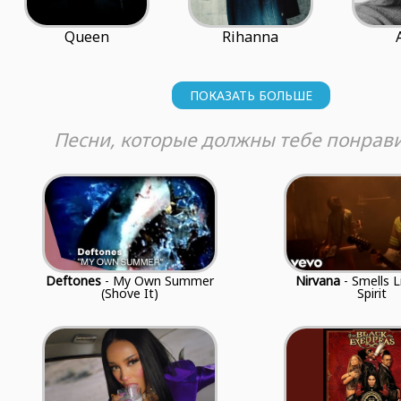
Queen
Rihanna
ПОКАЗАТЬ БОЛЬШЕ
Песни, которые должны тебе понрави
Deftones
- My Own Summer
Nirvana
- Smells L
(Shove It)
Spirit