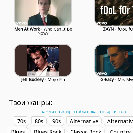
Men At Work
- Who Can It Be
ZAYN
- fOoL fO
Now?
Jeff Buckley
- Mojo Pin
G-Eazy
- Me, Mys
Твои жанры:
нажми на жанр чтобы показать артистов
70s
80s
90s
Alternative
Alternati
Blues
Blues Rock
Classic Rock
Country