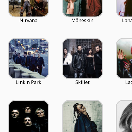
Nirvana
Måneskin
Lana
Linkin Park
Skillet
La