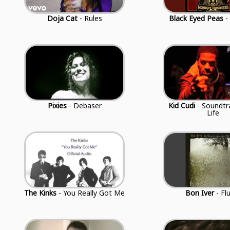
Doja Cat
- Rules
Black Eyed Peas
-
Pixies
- Debaser
Kid Cudi
- Soundtr
Life
The Kinks
- You Really Got Me
Bon Iver
- Fl