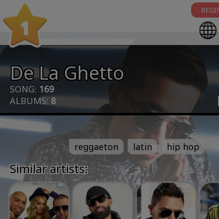
REGI
1
De La Ghetto
SONG:
169
ALBUMS:
8
reggaeton
latin
hip hop
Similar artists: