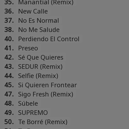
35.
Manantial (Remix)
36.
New Calle
37.
No Es Normal
38.
No Me Salude
40.
Perdiendo El Control
41.
Preseo
42.
Sé Que Quieres
43.
SEDUR (Remix)
44.
Selfie (Remix)
45.
Si Quieren Frontear
47.
Sigo Fresh (Remix)
48.
Súbele
49.
SUPREMO
50.
Te Borré (Remix)