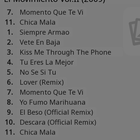
7.
Momento Que Te Vi
11.
Chica Mala
1.
Siempre Armao
2.
Vete En Baja
3.
Kiss Me Through The Phone
(Official Remix)
4.
Tu Eres La Mejor
5.
No Se Si Tu
6.
Lover (Remix)
7.
Momento Que Te Vi
8.
Yo Fumo Marihuana
9.
El Beso (Official Remix)
10.
Descara (Official Remix)
11.
Chica Mala