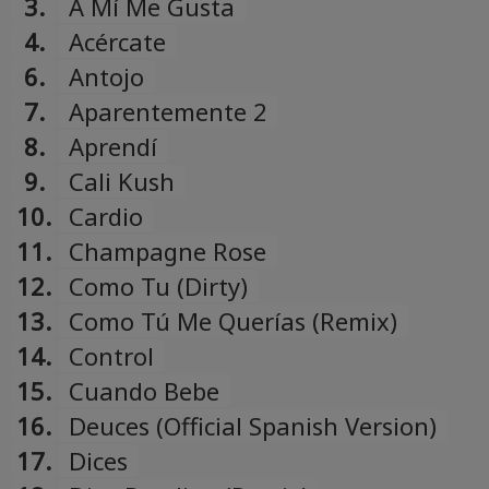
"Hamildrops" compilation)
3.
A Mí Me Gusta
Українська
4.
Acércate
Ukrainian
6.
Antojo
7.
Aparentemente 2
8.
Aprendí
9.
Cali Kush
10.
Cardio
11.
Champagne Rose
12.
Como Tu (Dirty)
13.
Como Tú Me Querías (Remix)
14.
Control
15.
Cuando Bebe
16.
Deuces (Official Spanish Version)
17.
Dices