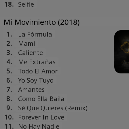
18.
Selfie
Mi Movimiento (2018)
1.
La Fórmula
2.
Mami
3.
Caliente
4.
Me Extrañas
5.
Todo El Amor
6.
Yo Soy Tuyo
7.
Amantes
8.
Como Ella Baila
9.
Sé Que Quieres (Remix)
10.
Forever In Love
11.
No Hay Nadie