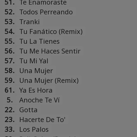
51.
Te Enamoraste
52.
Todos Perreando
53.
Tranki
54.
Tu Fanático (Remix)
55.
Tu La Tienes
56.
Tu Me Haces Sentir
57.
Tu Mi Yal
58.
Una Mujer
59.
Una Mujer (Remix)
61.
Ya Es Hora
5.
Anoche Te Ví
22.
Gotta
23.
Hacerte De To'
33.
Los Palos