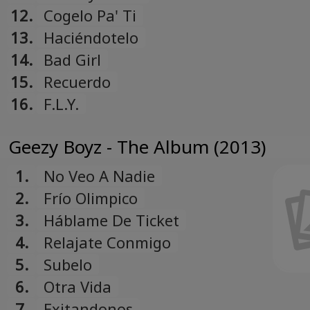
12.
Cogelo Pa' Ti
13.
Haciéndotelo
14.
Bad Girl
15.
Recuerdo
16.
F.L.Y.
Geezy Boyz - The Album (2013)
1.
No Veo A Nadie
2.
Frío Olimpico
3.
Háblame De Ticket
4.
Relajate Conmigo
5.
Subelo
6.
Otra Vida
7.
Exitandonos