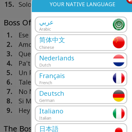
15.
Solo Y Vacío
YOUR NATIVE LANGUAGE
Boss Of The Block Vol.2 (2007)
عربي
Arabic
1.
Ese Mahon
简体中文
2.
Amor Es Aparte
Chinese
3.
Que Tengo Que Aser
Nederlands
4.
Pa'tras
Dutch
5.
Un Poco Loka
Français
6.
Talento De Barrio
French
7.
No Mercy
Deutsch
8.
Si Me Matan
German
9.
Hey Shorty
Italiano
Italian
The Boss Of The Block (2007)
日本語