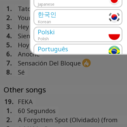
Japanese
1.
Tato
한국인
2.
Your Body
Korean
3.
Hey Shorty
Polski
4.
Siente El Boom (Remix)
Polish
5.
Hoy Toco Tu Puerta
Português
6.
Anoche
Portuguese
7.
Sensación Del Bloque
Română
8.
Sé
Romanian
Русский
Other songs
Russian
Español
19.
FEKA
Spanish
1.
60 Segundos
Türk
2.
A Forgotten Spot (Olvidado) (from
Turkish