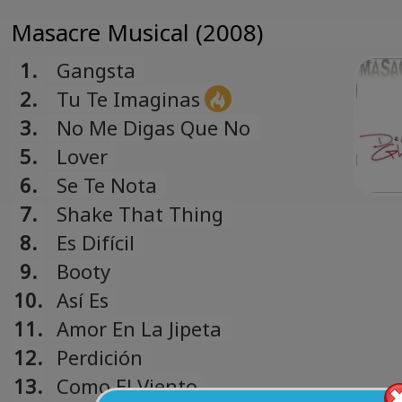
Masacre Musical (2008)
1.
Gangsta
2.
Tu Te Imaginas
3.
No Me Digas Que No
5.
Lover
6.
Se Te Nota
7.
Shake That Thing
8.
Es Difícil
9.
Booty
10.
Así Es
11.
Amor En La Jipeta
12.
Perdición
13.
Como El Viento