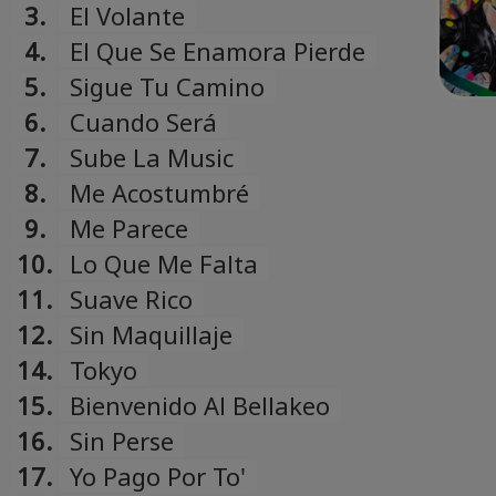
3.
El Volante
4.
El Que Se Enamora Pierde
5.
Sigue Tu Camino
6.
Cuando Será
7.
Sube La Music
8.
Me Acostumbré
9.
Me Parece
10.
Lo Que Me Falta
11.
Suave Rico
12.
Sin Maquillaje
14.
Tokyo
15.
Bienvenido Al Bellakeo
16.
Sin Perse
17.
Yo Pago Por To'