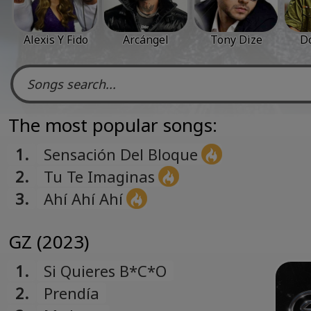
Alexis Y Fido
Arcángel
Tony Dize
D
The most popular songs:
1.
Sensación Del Bloque
2.
Tu Te Imaginas
3.
Ahí Ahí Ahí
GZ (2023)
1.
Si Quieres B*C*O
2.
Prendía